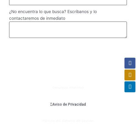
¿No encuentra lo que busca? Escríbanos y lo
contactaremos de inmediato
¡Cotizar Ahora!
Fa
In
Li
(55) 4337 9968
Denuncia Anónima
Aviso de Privacidad
Política del Sistema de Gestión