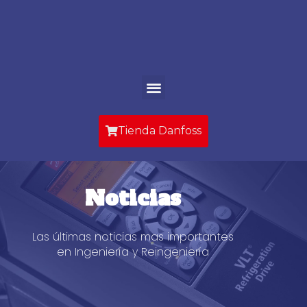
Ir
al
contenido
Menu
Tienda Danfoss
Noticias
Las últimas noticias mas importantes
en Ingeniería y Reingeniería