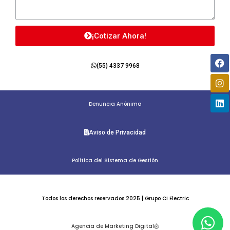
¡Cotizar Ahora!
Fa
In
Li
(55) 4337 9968
Denuncia Anónima
Aviso de Privacidad
Política del Sistema de Gestión
Todos los derechos reservados 2025 | Grupo CI Electric
Wh
Agencia de Marketing Digital