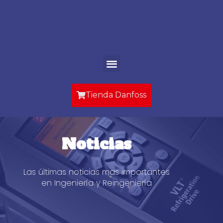
Ir
al
contenido
Menu
Tienda Danfoss
Noticias
Las últimas noticias mas importantes
en Ingeniería y Reingeniería