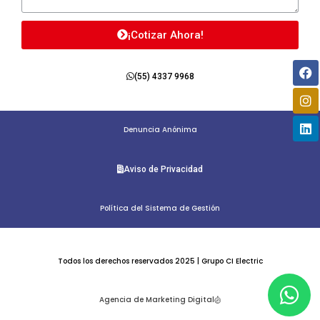
¡Cotizar Ahora!
Fa
In
Li
(55) 4337 9968
Denuncia Anónima
Aviso de Privacidad
Política del Sistema de Gestión
Todos los derechos reservados 2025 | Grupo CI Electric
Wh
Agencia de Marketing Digital