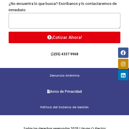
¿No encuentra lo que busca? Escríbanos y lo contactaremos de
inmediato
¡Cotizar Ahora!
Fa
In
Li
(55) 4337 9968
Denuncia Anónima
Aviso de Privacidad
Política del Sistema de Gestión
Todos los derechos reservados 2025 | Grupo CI Electric