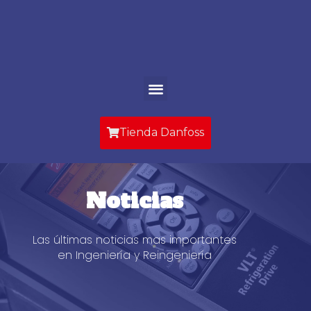
Ir
al
contenido
Menu
Tienda Danfoss
Noticias
Las últimas noticias mas importantes
en Ingeniería y Reingeniería