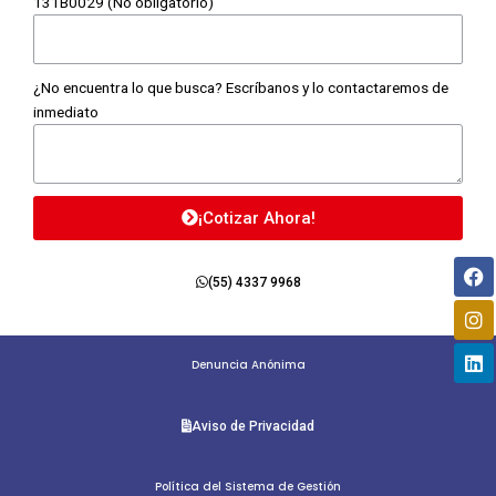
131B0029 (No obligatorio)
¿No encuentra lo que busca? Escríbanos y lo contactaremos de
inmediato
¡Cotizar Ahora!
Fa
In
Li
(55) 4337 9968
Denuncia Anónima
Aviso de Privacidad
Política del Sistema de Gestión