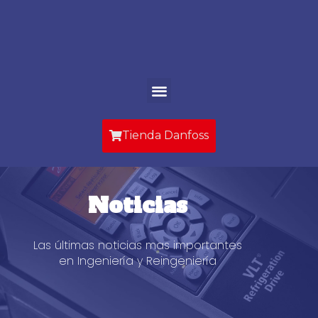
Ir
al
contenido
Menu
Tienda Danfoss
Noticias
Las últimas noticias mas importantes
en Ingeniería y Reingeniería