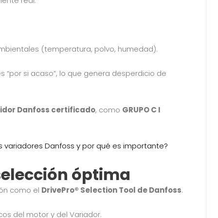
nte real.
ales (temperatura, polvo, humedad).
si acaso”, lo que genera desperdicio de
uidor Danfoss certificado
, como
GRUPO C I
los variadores Danfoss y por qué es importante?
selección óptima
 como el
DrivePro® Selection Tool de Danfoss
.
l motor y del Variador.