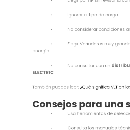
• Elegir por HP sin revisar la corrie
• Ignorar el tipo de carga.
• No considerar condiciones ambient
• Elegir Variadores muy grandes “por 
energía.
• No consultar con un
distrib
ELECTRIC
.
También puedes leer:
¿Qué significa VLT en 
Consejos para una 
• Usa herramientas de selección
• Consulta los manuales técnicos de