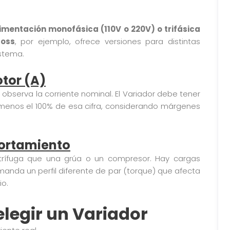
imentación monofásica (110V o 220V) o trifásica
foss
, por ejemplo, ofrece versiones para distintas
istema.
otor (A)
y observa la corriente nominal. El Variador debe tener
menos el 100% de esa cifra, considerando márgenes
portamiento
rífuga que una grúa o un compresor. Hay cargas
anda un perfil diferente de par (torque) que afecta
io.
elegir un Variador