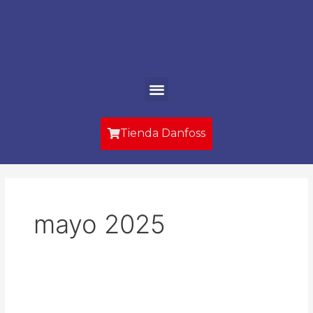
Ir
al
contenido
Menu
Tienda Danfoss
mayo 2025
Integración
de